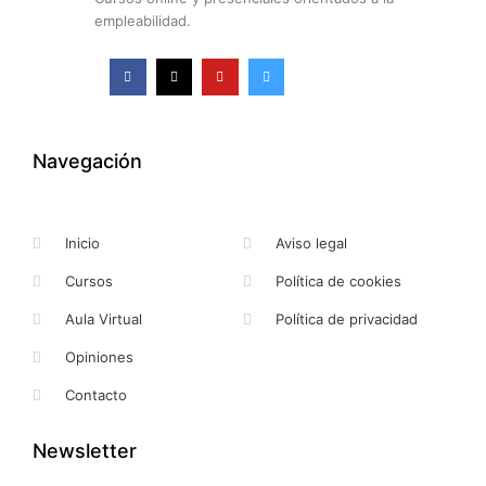
empleabilidad.
F
X
Y
I
a
-
o
n
c
t
u
s
e
w
t
t
b
i
u
a
o
t
b
g
o
t
e
r
k
e
a
Navegación
-
r
m
f
Inicio
Aviso legal
Cursos
Política de cookies
Aula Virtual
Política de privacidad
Opiniones
Contacto
Newsletter