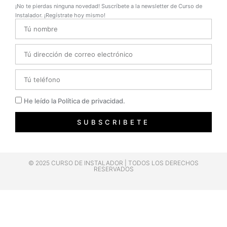
¡No te pierdas ninguna novedad! Suscríbete a la newsletter de Curso de
Instalador. ¡Regístrate hoy mismo!
Name
Email
Telefono
Privacidad
He leído la Política de privacidad.
SUBSCRIBETE
© 2025 CURSO DE INSTALADOR | TODOS LOS DERECHOS
RESERVADOS