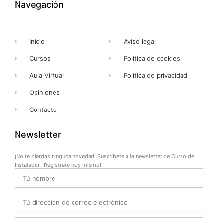
k
e
a
Navegación
-
r
m
f
Inicio
Aviso legal
Cursos
Política de cookies
Aula Virtual
Política de privacidad
Opiniones
Contacto
Newsletter
¡No te pierdas ninguna novedad! Suscríbete a la newsletter de Curso de
Instalador. ¡Regístrate hoy mismo!
Name
Email