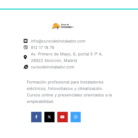
info@cursodeinstalador.com
912 17 18 79
Av. Primero de Mayo, 6, portal 5 1º A,
28922 Alcorcón, Madrid
cursodeinstalador.com
Formación profesional para instaladores
eléctricos, fotovoltaicos y climatización.
Cursos online y presenciales orientados a la
empleabilidad.
F
X
Y
I
a
-
o
n
c
t
u
s
e
w
t
t
b
i
u
a
o
t
b
g
o
t
e
r