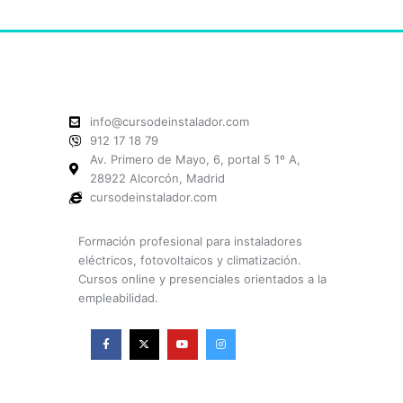
info@cursodeinstalador.com
912 17 18 79
Av. Primero de Mayo, 6, portal 5 1º A,
28922 Alcorcón, Madrid
cursodeinstalador.com
Formación profesional para instaladores
eléctricos, fotovoltaicos y climatización.
Cursos online y presenciales orientados a la
empleabilidad.
F
X
Y
I
a
-
o
n
c
t
u
s
e
w
t
t
b
i
u
a
o
t
b
g
o
t
e
r