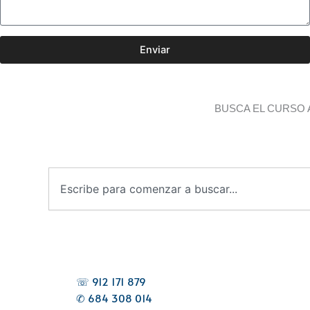
Enviar
BUSCA EL CURSO 
B
u
s
c
a
r
☏ 912 171 879
✆ 684 308 014