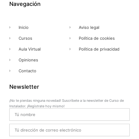
k
e
a
Navegación
-
r
m
f
Inicio
Aviso legal
Cursos
Política de cookies
Aula Virtual
Política de privacidad
Opiniones
Contacto
Newsletter
¡No te pierdas ninguna novedad! Suscríbete a la newsletter de Curso de
Instalador. ¡Regístrate hoy mismo!
Name
Email