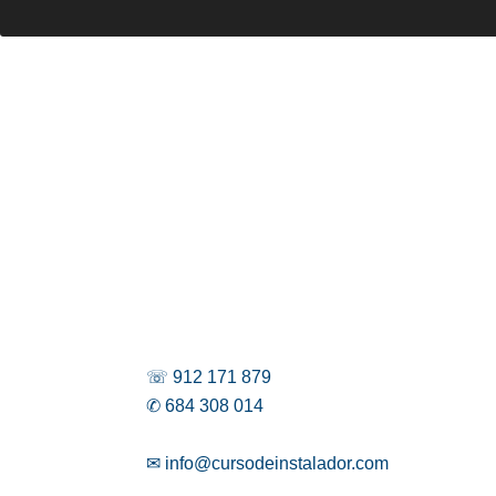
☏ 912 171 879
✆ 684 308 014
✉ info@cursodeinstalador.com