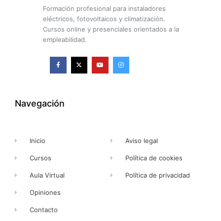
Formación profesional para instaladores
eléctricos, fotovoltaicos y climatización.
Cursos online y presenciales orientados a la
empleabilidad.
F
X
Y
I
a
-
o
n
c
t
u
s
e
w
t
t
b
i
u
a
o
t
b
g
o
t
e
r
k
e
a
Navegación
-
r
m
f
Inicio
Aviso legal
Cursos
Política de cookies
Aula Virtual
Política de privacidad
Opiniones
Contacto