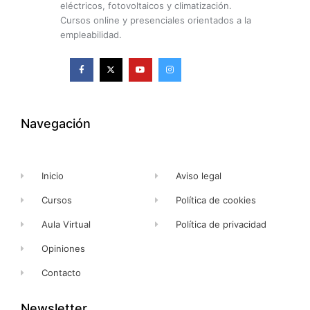
eléctricos, fotovoltaicos y climatización.
Cursos online y presenciales orientados a la
empleabilidad.
F
X
Y
I
a
-
o
n
c
t
u
s
e
w
t
t
b
i
u
a
o
t
b
g
o
t
e
r
k
e
a
Navegación
-
r
m
f
Inicio
Aviso legal
Cursos
Política de cookies
Aula Virtual
Política de privacidad
Opiniones
Contacto
Newsletter