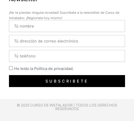
¡No te pierdas ninguna novedad! Suscríbete a la newsletter de Curso de
Instalador. ¡Regístrate hoy mismo!
Name
Email
Telefono
Privacidad
He leído la Política de privacidad.
SUBSCRIBETE
© 2025 CURSO DE INSTALADOR | TODOS LOS DERECHOS
RESERVADOS