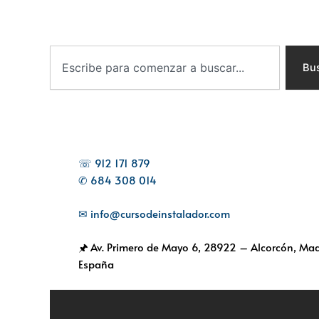
B
u
Bu
s
c
a
r
☏ 912 171 879
✆ 684 308 014
✉ info@cursodeinstalador.com
🖈 Av. Primero de Mayo 6,
28922 – Alcorcón, Mad
España