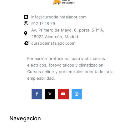
info@cursodeinstalador.com
912 17 18 79
Av. Primero de Mayo, 6, portal 5 1º A,
28922 Alcorcón, Madrid
cursodeinstalador.com
Formación profesional para instaladores
eléctricos, fotovoltaicos y climatización.
Cursos online y presenciales orientados a la
empleabilidad.
F
X
Y
I
a
-
o
n
c
t
u
s
e
w
t
t
b
i
u
a
o
t
b
g
o
t
e
r
k
e
a
Navegación
-
r
m
f