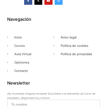
a
-
o
n
c
t
u
s
e
w
t
t
b
i
u
a
o
t
b
g
o
t
e
r
k
e
a
Navegación
-
r
m
f
Inicio
Aviso legal
Cursos
Política de cookies
Aula Virtual
Política de privacidad
Opiniones
Contacto
Newsletter
¡No te pierdas ninguna novedad! Suscríbete a la newsletter de Curso de
Instalador. ¡Regístrate hoy mismo!
Name