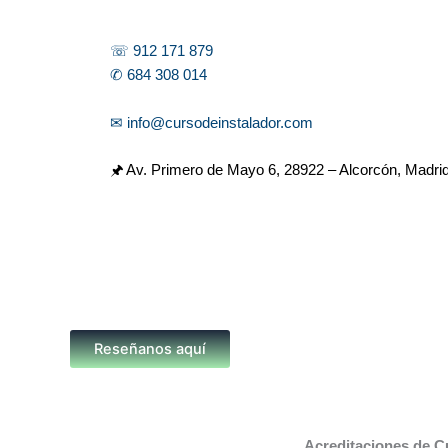
☏ 912 171 879
✆ 684 308 014
✉ info@cursodeinstalador.com
🖈 Av. Primero de Mayo 6,
28922 – Alcorcón, Madri
Reseñanos aquí
Acreditaciones de C