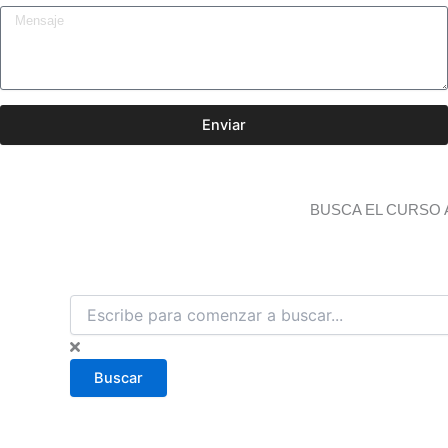
Enviar
BUSCA EL CURSO 
B
u
s
c
Buscar
a
r