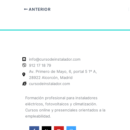
ANTERIOR
info@cursodeinstalador.com
912 17 18 79
Av. Primero de Mayo, 6, portal 5 1º A,
28922 Alcorcón, Madrid
cursodeinstalador.com
Formación profesional para instaladores
eléctricos, fotovoltaicos y climatización.
Cursos online y presenciales orientados a la
empleabilidad.
F
X
Y
I