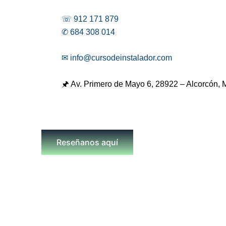
☏ 912 171 879
✆ 684 308 014
✉ info@cursodeinstalador.com
🖈 Av. Primero de Mayo 6,
28922 – Alcorcón, 
Reseñanos aquí