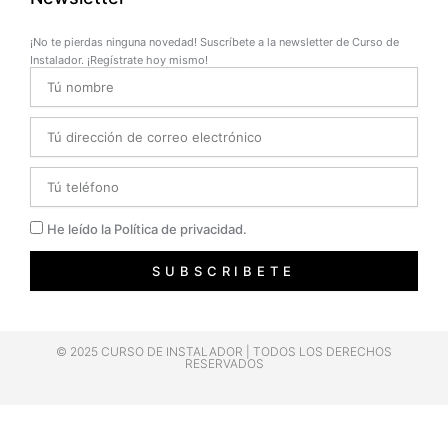
¡No te pierdas ninguna novedad! Suscríbete a la newsletter de Curso de
Instalador. ¡Regístrate hoy mismo!
Name
Email
Telefono
Privacidad
He leído la Política de privacidad.
SUBSCRIBETE
© 2025 CURSO DE INSTALADOR | TODOS LOS DERECHOS
RESERVADOS