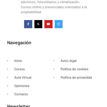
eléctricos, fotovoltaicos y climatización.
Cursos online y presenciales orientados a la
empleabilidad.
F
X
Y
I
a
-
o
n
c
t
u
s
e
w
t
t
b
i
u
a
o
t
b
g
o
t
e
r
k
e
a
Navegación
-
r
m
f
Inicio
Aviso legal
Cursos
Política de cookies
Aula Virtual
Política de privacidad
Opiniones
Contacto
Newsletter