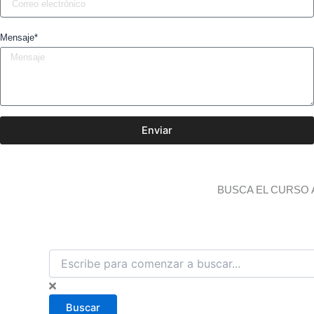
Mensaje*
Enviar
BUSCA EL CURSO 
B
u
s
c
Buscar
a