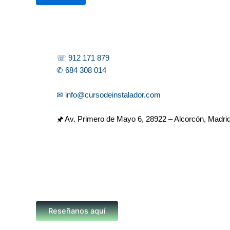
r
☏ 912 171 879
✆ 684 308 014
✉ info@cursodeinstalador.com
🖈 Av. Primero de Mayo 6,
28922 – Alcorcón, Madri
Reseñanos aquí