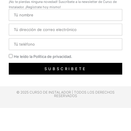
¡No te pierdas ninguna novedad! Suscríbete a la newsletter de Curso de
Instalador. ¡Regístrate hoy mismo!
Name
Email
Telefono
Privacidad
He leído la Política de privacidad.
SUBSCRIBETE
© 2025 CURSO DE INSTALADOR | TODOS LOS DERECHOS
RESERVADOS