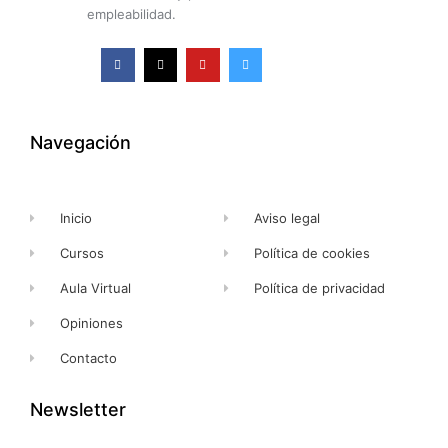
empleabilidad.
F
X
Y
I
a
-
o
n
c
t
u
s
e
w
t
t
b
i
u
a
o
t
b
g
o
t
e
r
k
e
a
Navegación
-
r
m
f
Inicio
Aviso legal
Cursos
Política de cookies
Aula Virtual
Política de privacidad
Opiniones
Contacto
Newsletter