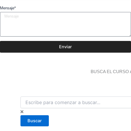
Mensaje*
Enviar
BUSCA EL CURSO 
B
u
s
c
Buscar
a
r