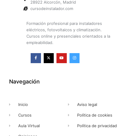
28922 Alcorcón, Madrid
cursodeinstalador.com
Formación profesional para instaladores
eléctricos, fotovoltaicos y climatización.
Cursos online y presenciales orientados a la
empleabilidad.
F
X
Y
I
a
-
o
n
c
t
u
s
e
w
t
t
b
i
u
a
o
t
b
g
o
t
e
r
k
e
a
Navegación
-
r
m
f
Inicio
Aviso legal
Cursos
Política de cookies
Aula Virtual
Política de privacidad