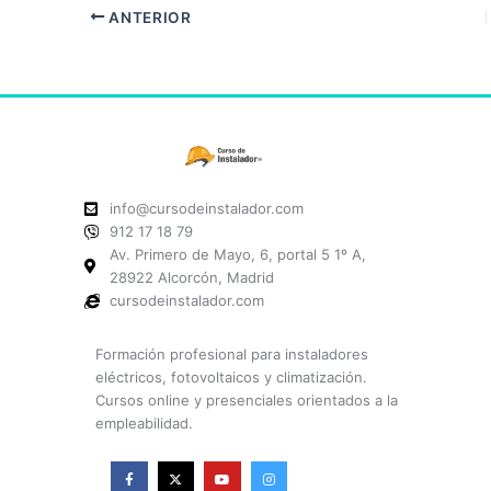
ANTERIOR
info@cursodeinstalador.com
912 17 18 79
Av. Primero de Mayo, 6, portal 5 1º A,
28922 Alcorcón, Madrid
cursodeinstalador.com
Formación profesional para instaladores
eléctricos, fotovoltaicos y climatización.
Cursos online y presenciales orientados a la
empleabilidad.
F
X
Y
I
a
-
o
n