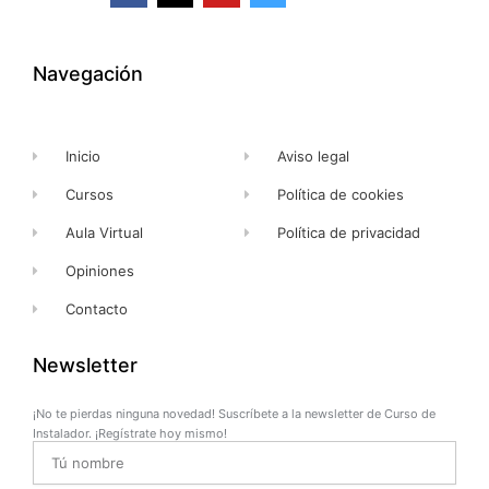
c
t
u
s
e
w
t
t
b
i
u
a
o
t
b
g
o
t
e
r
k
e
a
Navegación
-
r
m
f
Inicio
Aviso legal
Cursos
Política de cookies
Aula Virtual
Política de privacidad
Opiniones
Contacto
Newsletter
¡No te pierdas ninguna novedad! Suscríbete a la newsletter de Curso de
Instalador. ¡Regístrate hoy mismo!
Name