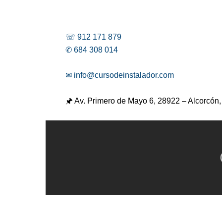
☏ 912 171 879
✆ 684 308 014
✉ info@cursodeinstalador.com
🖈 Av. Primero de Mayo 6,
28922 – Alcorcón,