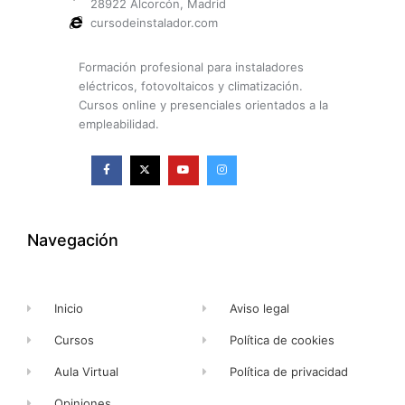
28922 Alcorcón, Madrid
cursodeinstalador.com
Formación profesional para instaladores
eléctricos, fotovoltaicos y climatización.
Cursos online y presenciales orientados a la
empleabilidad.
F
X
Y
I
a
-
o
n
c
t
u
s
e
w
t
t
b
i
u
a
o
t
b
g
o
t
e
r
k
e
a
Navegación
-
r
m
f
Inicio
Aviso legal
Cursos
Política de cookies
Aula Virtual
Política de privacidad
Opiniones