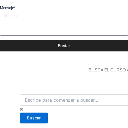
Mensaje*
Enviar
BUSCA EL CURSO 
B
u
s
c
Buscar
a
r