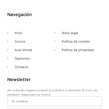
e
w
t
t
b
i
u
a
o
t
b
g
o
t
e
r
k
e
a
Navegación
-
r
m
f
Inicio
Aviso legal
Cursos
Política de cookies
Aula Virtual
Política de privacidad
Opiniones
Contacto
Newsletter
¡No te pierdas ninguna novedad! Suscríbete a la newsletter de Curso de
Instalador. ¡Regístrate hoy mismo!
Name