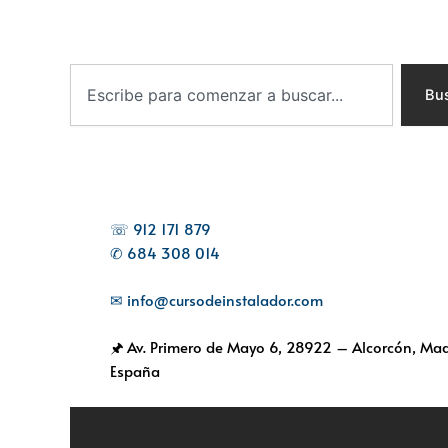
B
u
Bu
s
c
a
r
☏ 912 171 879
✆ 684 308 014
✉ info@cursodeinstalador.com
🖈 Av. Primero de Mayo 6,
28922 – Alcorcón, Mad
España