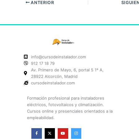
ANTERIOR
SIGUIE
info@cursodeinstalador.com
912 17 18 79
Av. Primero de Mayo, 6, portal 5 1º A,
28922 Alcorcón, Madrid
cursodeinstalador.com
Formación profesional para instaladores
eléctricos, fotovoltaicos y climatización.
Cursos online y presenciales orientados a la
empleabilidad.
F
X
Y
I
a
-
o
n
c
t
u
s