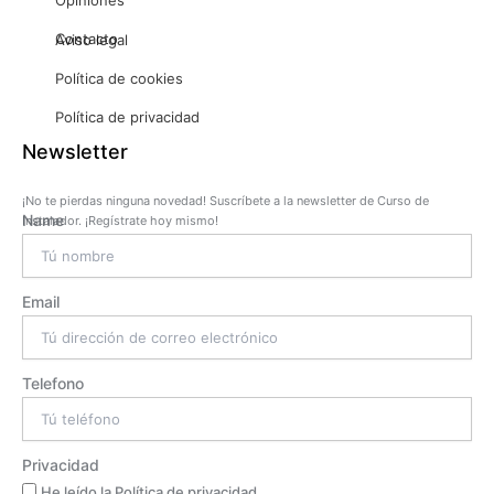
Opiniones
Contacto
Aviso legal
Política de cookies
Política de privacidad
Newsletter
¡No te pierdas ninguna novedad! Suscríbete a la newsletter de Curso de
Name
Instalador. ¡Regístrate hoy mismo!
Email
Telefono
Privacidad
He leído la Política de privacidad.