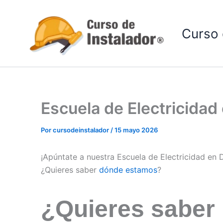
Ir
al
Curso 
contenido
Escuela de Electricida
Por
cursodeinstalador
/
15 mayo 2026
¡Apúntate a nuestra Escuela de Electricidad en
¿Quieres saber
dónde estamos
?
¿Quieres saber