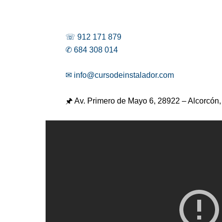
☏ 912 171 879
✆ 684 308 014
✉ info@cursodeinstalador.com
🖈 Av. Primero de Mayo 6,
28922 – Alcorcón,