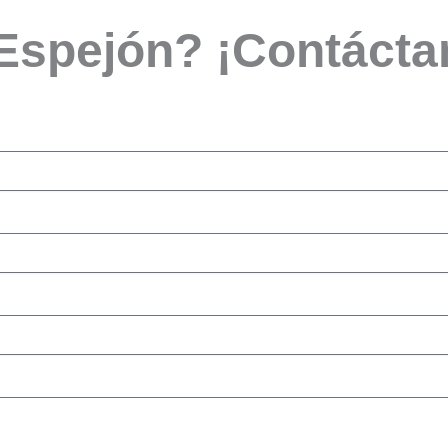
 Espejón? ¡Contácta