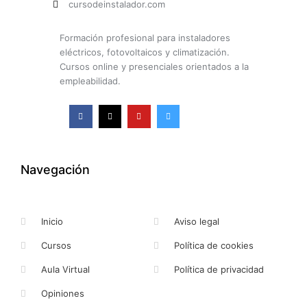
cursodeinstalador.com
Formación profesional para instaladores
eléctricos, fotovoltaicos y climatización.
Cursos online y presenciales orientados a la
empleabilidad.
F
X
Y
I
a
-
o
n
c
t
u
s
e
w
t
t
b
i
u
a
o
t
b
g
o
t
e
r
k
e
a
Navegación
-
r
m
f
Inicio
Aviso legal
Cursos
Política de cookies
Aula Virtual
Política de privacidad
Opiniones