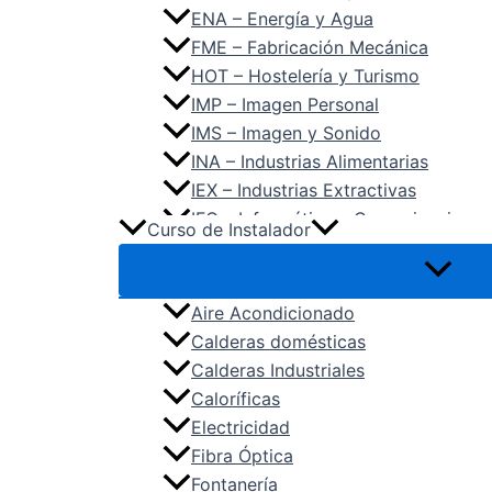
ENA – Energía y Agua
FME – Fabricación Mecánica
HOT – Hostelería y Turismo
IMP – Imagen Personal
IMS – Imagen y Sonido
INA – Industrias Alimentarias
IEX – Industrias Extractivas
IFC – Informática y Comunicaciones
Curso de Instalador
IMA – Instalación y Mantenimiento
MAM – Madera, Mueble y Corcho
MAP – Marítimo Pesquera
Aire Acondicionado
QUI – Química
Calderas domésticas
SAN – Sanidad
Calderas Industriales
SEA – Seguridad y Medio Ambiente
Caloríficas
SSC – Servicios Socioculturales y 
Electricidad
TCP – Textil, Confección y Piel
Fibra Óptica
TMV – Transporte y Mantenimiento 
Fontanería