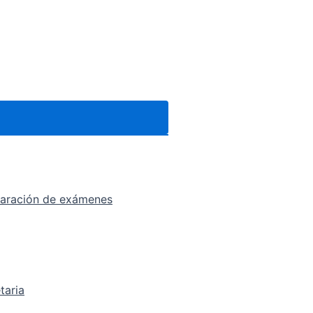
eparación de exámenes
taria