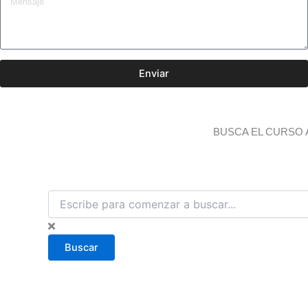
Enviar
BUSCA EL CURSO 
B
u
s
c
Buscar
a
r