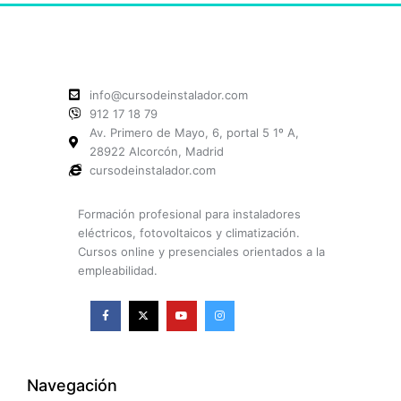
info@cursodeinstalador.com
912 17 18 79
Av. Primero de Mayo, 6, portal 5 1º A,
28922 Alcorcón, Madrid
cursodeinstalador.com
Formación profesional para instaladores
eléctricos, fotovoltaicos y climatización.
Cursos online y presenciales orientados a la
empleabilidad.
F
X
Y
I
a
-
o
n
c
t
u
s
e
w
t
t
b
i
u
a
o
t
b
g
o
t
e
r
k
e
a
Navegación
-
r
m