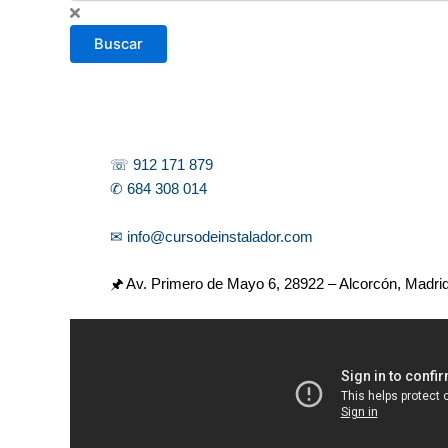
s
c
Buscar
a
r
☏ 912 171 879
✆ 684 308 014
✉ info@cursodeinstalador.com
🖈 Av. Primero de Mayo 6,
28922 – Alcorcón, Madri