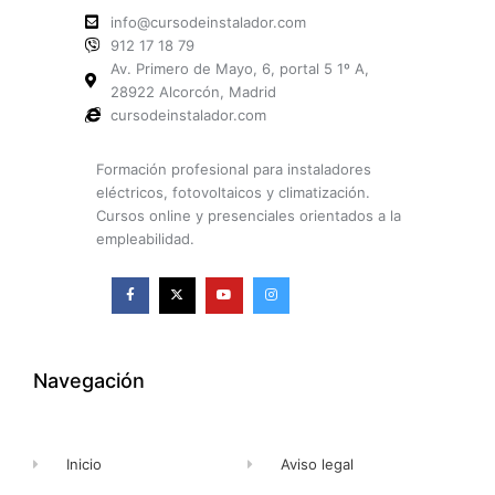
info@cursodeinstalador.com
912 17 18 79
Av. Primero de Mayo, 6, portal 5 1º A,
28922 Alcorcón, Madrid
cursodeinstalador.com
Formación profesional para instaladores
eléctricos, fotovoltaicos y climatización.
Cursos online y presenciales orientados a la
empleabilidad.
F
X
Y
I
a
-
o
n
c
t
u
s
e
w
t
t
b
i
u
a
o
t
b
g
o
t
e
r
k
e
a
Navegación
-
r
m
f
Inicio
Aviso legal