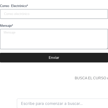
Correo Electrónico*
Mensaje*
Enviar
BUSCA EL CURSO 
B
u