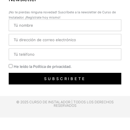
¡No te pierdas ninguna novedad! Suscríbete a la newsletter de Curso de
Instalador. ¡Regístrate hoy mismo!
Name
Email
Telefono
Privacidad
He leído la Política de privacidad.
SUBSCRIBETE
© 2025 CURSO DE INSTALADOR | TODOS LOS DERECHOS
RESERVADOS