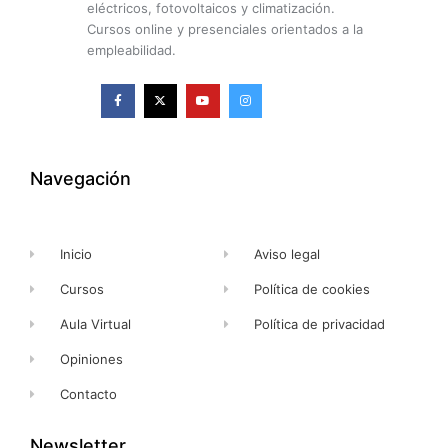
eléctricos, fotovoltaicos y climatización.
Cursos online y presenciales orientados a la
empleabilidad.
F
X
Y
I
a
-
o
n
c
t
u
s
e
w
t
t
b
i
u
a
o
t
b
g
o
t
e
r
k
e
a
Navegación
-
r
m
f
Inicio
Aviso legal
Cursos
Política de cookies
Aula Virtual
Política de privacidad
Opiniones
Contacto
Newsletter