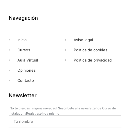
e
w
t
t
b
i
u
a
o
t
b
g
o
t
e
r
k
e
a
Navegación
-
r
m
f
Inicio
Aviso legal
Cursos
Política de cookies
Aula Virtual
Política de privacidad
Opiniones
Contacto
Newsletter
¡No te pierdas ninguna novedad! Suscríbete a la newsletter de Curso de
Instalador. ¡Regístrate hoy mismo!
Name