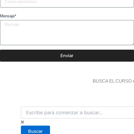
Mensaje*
Enviar
BUSCA EL CURSO 
B
u
s
c
Buscar
a