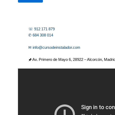
r
☏ 912 171 879
✆ 684 308 014
✉ info@cursodeinstalador.com
🖈 Av. Primero de Mayo 6,
28922 – Alcorcón, Madri