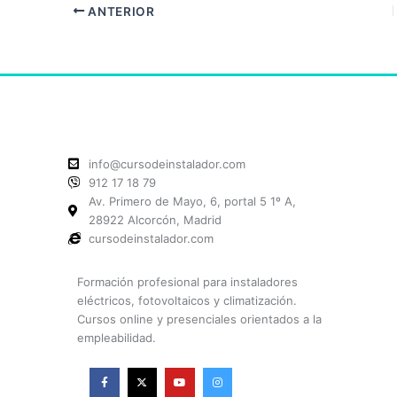
ANTERIOR
info@cursodeinstalador.com
912 17 18 79
Av. Primero de Mayo, 6, portal 5 1º A,
28922 Alcorcón, Madrid
cursodeinstalador.com
Formación profesional para instaladores
eléctricos, fotovoltaicos y climatización.
Cursos online y presenciales orientados a la
empleabilidad.
F
X
Y
I
a
-
o
n
c
t
u
s