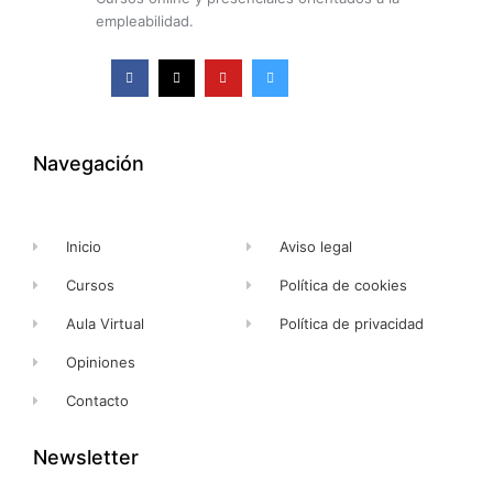
empleabilidad.
F
X
Y
I
a
-
o
n
c
t
u
s
e
w
t
t
b
i
u
a
o
t
b
g
o
t
e
r
k
e
a
Navegación
-
r
m
f
Inicio
Aviso legal
Cursos
Política de cookies
Aula Virtual
Política de privacidad
Opiniones
Contacto
Newsletter