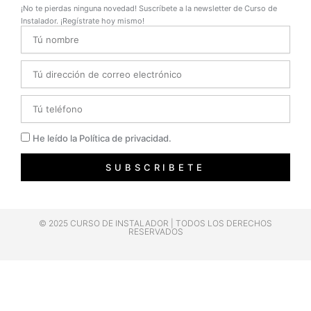
¡No te pierdas ninguna novedad! Suscríbete a la newsletter de Curso de
Instalador. ¡Regístrate hoy mismo!
Name
Email
Telefono
Privacidad
He leído la Política de privacidad.
SUBSCRIBETE
© 2025 CURSO DE INSTALADOR | TODOS LOS DERECHOS
RESERVADOS