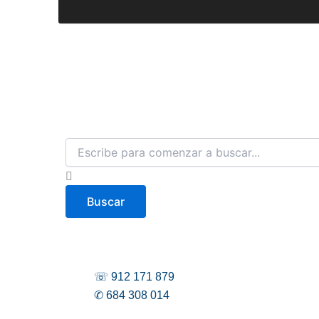
B
u
s
c
Buscar
a
r
☏ 912 171 879
✆ 684 308 014