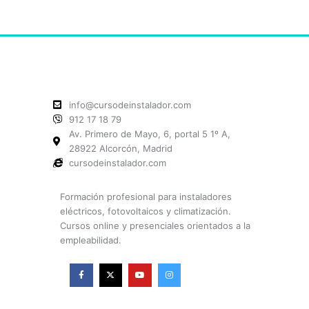
info@cursodeinstalador.com
912 17 18 79
Av. Primero de Mayo, 6, portal 5 1º A,
28922 Alcorcón, Madrid
cursodeinstalador.com
Formación profesional para instaladores
eléctricos, fotovoltaicos y climatización.
Cursos online y presenciales orientados a la
empleabilidad.
F
X
Y
I
a
-
o
n
c
t
u
s
e
w
t
t
b
i
u
a
o
t
b
g