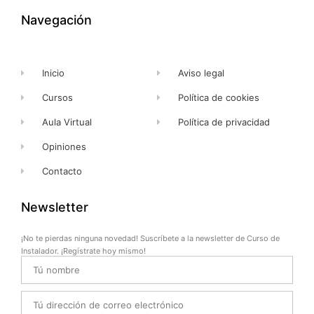
o
t
e
r
k
e
a
Navegación
-
r
m
f
Inicio
Aviso legal
Cursos
Política de cookies
Aula Virtual
Política de privacidad
Opiniones
Contacto
Newsletter
¡No te pierdas ninguna novedad! Suscríbete a la newsletter de Curso de
Instalador. ¡Regístrate hoy mismo!
Name
Email