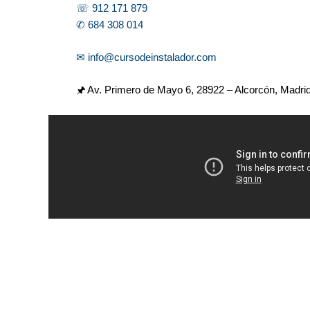
☏ 912 171 879
✆ 684 308 014
✉ info@cursodeinstalador.com
🖈 Av. Primero de Mayo 6,
28922 – Alcorcón, Madri