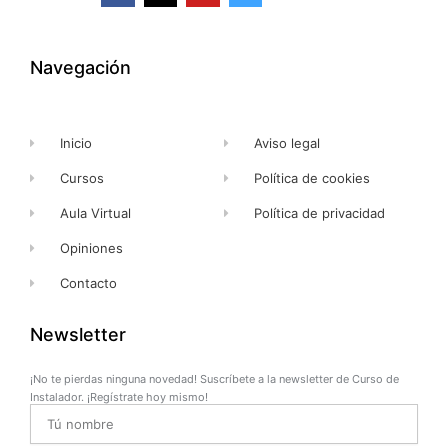
c
t
u
s
e
w
t
t
b
i
u
a
o
t
b
g
o
t
e
r
k
e
a
Navegación
-
r
m
f
Inicio
Aviso legal
Cursos
Política de cookies
Aula Virtual
Política de privacidad
Opiniones
Contacto
Newsletter
¡No te pierdas ninguna novedad! Suscríbete a la newsletter de Curso de
Instalador. ¡Regístrate hoy mismo!
Name