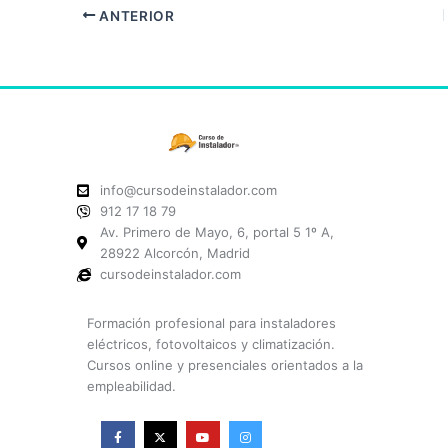
ANTERIOR
info@cursodeinstalador.com
912 17 18 79
Av. Primero de Mayo, 6, portal 5 1º A,
28922 Alcorcón, Madrid
cursodeinstalador.com
Formación profesional para instaladores
eléctricos, fotovoltaicos y climatización.
Cursos online y presenciales orientados a la
empleabilidad.
F
X
Y
I
a
-
o
n