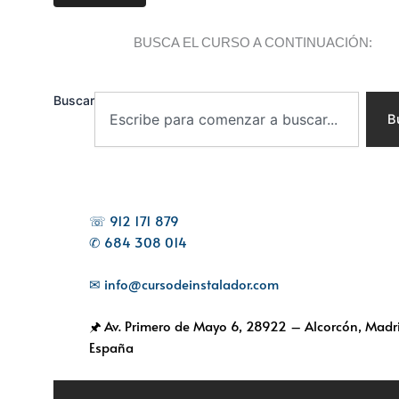
BUSCA EL CURSO A CONTINUACIÓN:
Buscar
B
☏ 912 171 879
✆ 684 308 014
✉ info@cursodeinstalador.com
🖈 Av. Primero de Mayo 6,
28922 – Alcorcón, Madri
España