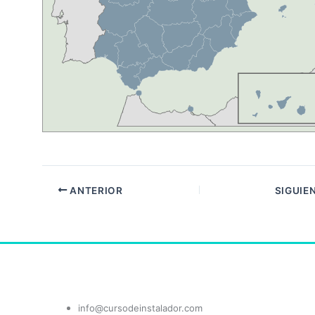
ANTERIOR
SIGUIE
info@cursodeinstalador.com