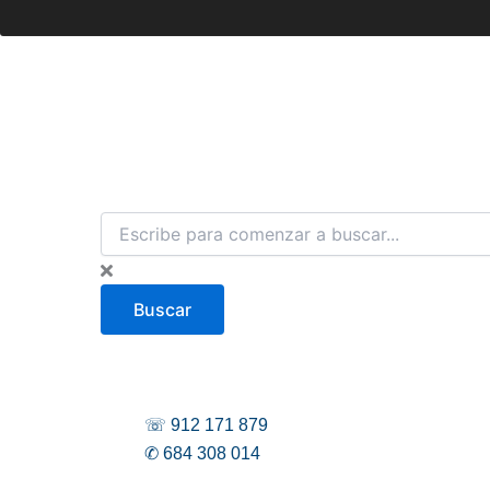
B
u
s
c
Buscar
a
r
☏ 912 171 879
✆ 684 308 014