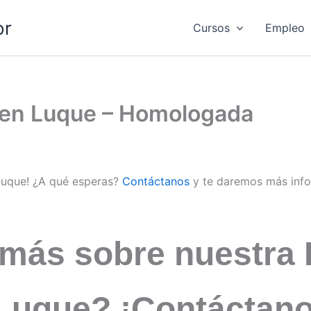
or
Cursos
Empleo
d en Luque – Homologada
 Luque! ¿A qué esperas?
Contáctanos
y te daremos más inf
 más sobre nuestra 
 Luque? ¡Contáctan