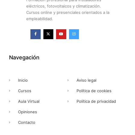
eléctricos, fotovoltaicos y climatización.
Cursos online y presenciales orientados a la
empleabilidad.
F
X
Y
I
a
-
o
n
c
t
u
s
e
w
t
t
b
i
u
a
o
t
b
g
o
t
e
r
k
e
a
Navegación
-
r
m
f
Inicio
Aviso legal
Cursos
Política de cookies
Aula Virtual
Política de privacidad
Opiniones
Contacto