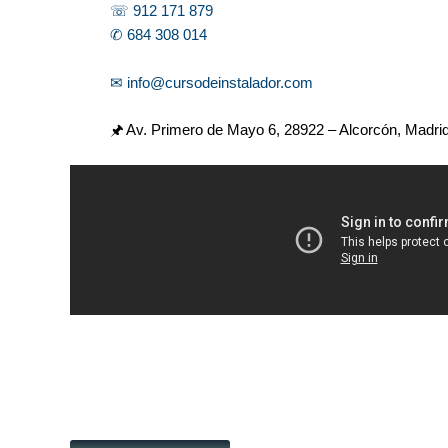
☏ 912 171 879
✆ 684 308 014
✉ info@cursodeinstalador.com
🖈 Av. Primero de Mayo 6,
28922 – Alcorcón, Madri