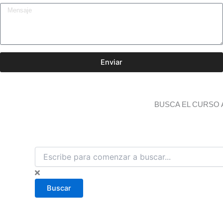
Enviar
BUSCA EL CURSO 
B
u
s
c
Buscar
a
r