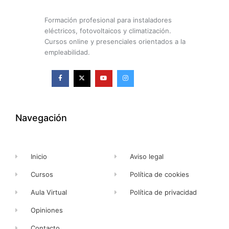
Formación profesional para instaladores
eléctricos, fotovoltaicos y climatización.
Cursos online y presenciales orientados a la
empleabilidad.
F
X
Y
I
a
-
o
n
c
t
u
s
e
w
t
t
b
i
u
a
o
t
b
g
o
t
e
r
k
e
a
Navegación
-
r
m
f
Inicio
Aviso legal
Cursos
Política de cookies
Aula Virtual
Política de privacidad
Opiniones
Contacto