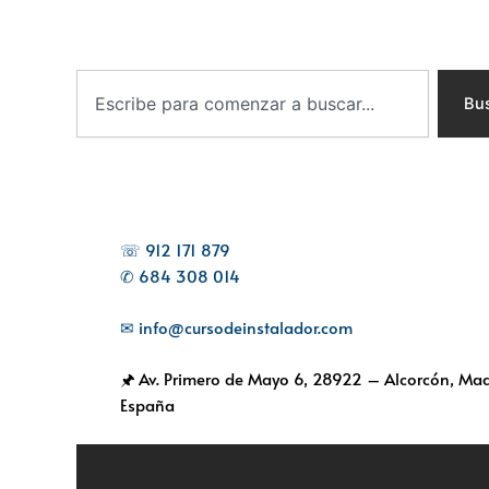
B
u
Bu
s
c
a
r
☏ 912 171 879
✆ 684 308 014
✉ info@cursodeinstalador.com
🖈 Av. Primero de Mayo 6,
28922 – Alcorcón, Mad
España