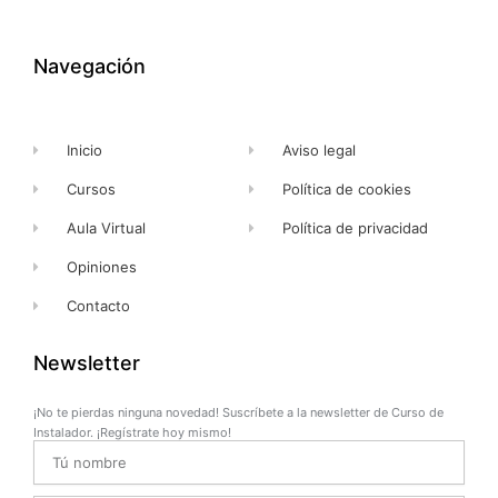
e
w
t
t
b
i
u
a
o
t
b
g
o
t
e
r
k
e
a
Navegación
-
r
m
f
Inicio
Aviso legal
Cursos
Política de cookies
Aula Virtual
Política de privacidad
Opiniones
Contacto
Newsletter
¡No te pierdas ninguna novedad! Suscríbete a la newsletter de Curso de
Instalador. ¡Regístrate hoy mismo!
Name