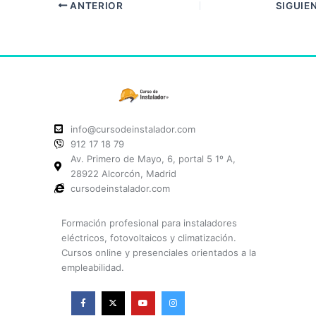
ANTERIOR
SIGUIE
info@cursodeinstalador.com
912 17 18 79
Av. Primero de Mayo, 6, portal 5 1º A,
28922 Alcorcón, Madrid
cursodeinstalador.com
Formación profesional para instaladores
eléctricos, fotovoltaicos y climatización.
Cursos online y presenciales orientados a la
empleabilidad.
F
X
Y
I
a
-
o
n
c
t
u
s