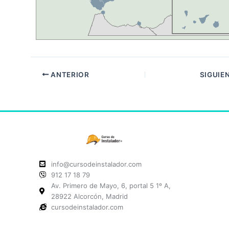
ANTERIOR
SIGUIE
info@cursodeinstalador.com
912 17 18 79
Av. Primero de Mayo, 6, portal 5 1º A,
28922 Alcorcón, Madrid
cursodeinstalador.com