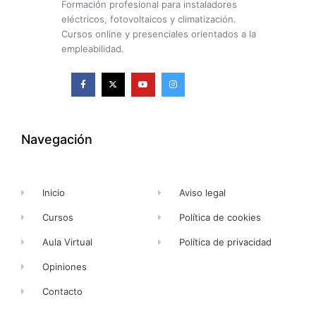
Formación profesional para instaladores
eléctricos, fotovoltaicos y climatización.
Cursos online y presenciales orientados a la
empleabilidad.
F
X
Y
I
a
-
o
n
c
t
u
s
e
w
t
t
b
i
u
a
o
t
b
g
o
t
e
r
k
e
a
Navegación
-
r
m
f
Inicio
Aviso legal
Cursos
Política de cookies
Aula Virtual
Política de privacidad
Opiniones
Contacto