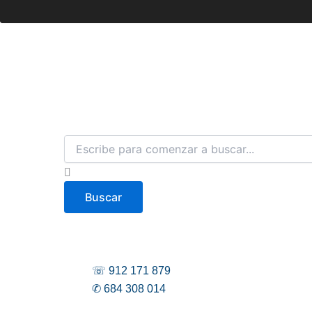
B
u
s
c
Buscar
a
r
☏ 912 171 879
✆ 684 308 014