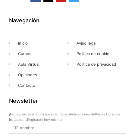
c
t
u
s
e
w
t
t
b
i
u
a
o
t
b
g
o
t
e
r
k
e
a
Navegación
-
r
m
f
Inicio
Aviso legal
Cursos
Política de cookies
Aula Virtual
Política de privacidad
Opiniones
Contacto
Newsletter
¡No te pierdas ninguna novedad! Suscríbete a la newsletter de Curso de
Instalador. ¡Regístrate hoy mismo!
Name