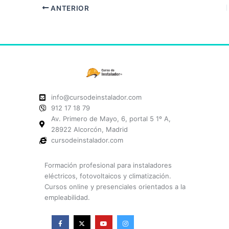
ANTERIOR
info@cursodeinstalador.com
912 17 18 79
Av. Primero de Mayo, 6, portal 5 1º A,
28922 Alcorcón, Madrid
cursodeinstalador.com
Formación profesional para instaladores
eléctricos, fotovoltaicos y climatización.
Cursos online y presenciales orientados a la
empleabilidad.
F
X
Y
I
a
-
o
n