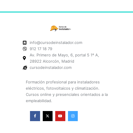
info@cursodeinstalador.com
912 17 18 79
Av. Primero de Mayo, 6, portal 5 1º A,
28922 Alcorcón, Madrid
cursodeinstalador.com
Formación profesional para instaladores
eléctricos, fotovoltaicos y climatización.
Cursos online y presenciales orientados a la
empleabilidad.
F
X
Y
I
a
-
o
n
c
t
u
s
e
w
t
t
b
i
u
a
o
t
b
g