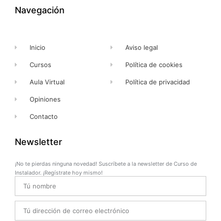
o
t
e
r
k
e
a
Navegación
-
r
m
f
Inicio
Aviso legal
Cursos
Política de cookies
Aula Virtual
Política de privacidad
Opiniones
Contacto
Newsletter
¡No te pierdas ninguna novedad! Suscríbete a la newsletter de Curso de
Instalador. ¡Regístrate hoy mismo!
Name
Email