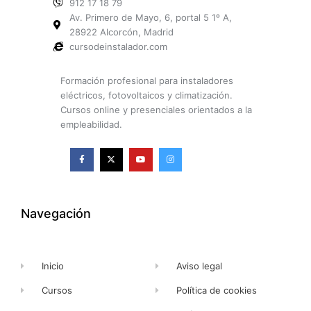
912 17 18 79
Av. Primero de Mayo, 6, portal 5 1º A,
28922 Alcorcón, Madrid
cursodeinstalador.com
Formación profesional para instaladores
eléctricos, fotovoltaicos y climatización.
Cursos online y presenciales orientados a la
empleabilidad.
F
X
Y
I
a
-
o
n
c
t
u
s
e
w
t
t
b
i
u
a
o
t
b
g
o
t
e
r
k
e
a
Navegación
-
r
m
f
Inicio
Aviso legal
Cursos
Política de cookies