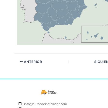
ANTERIOR
SIGUIE
info@cursodeinstalador.com