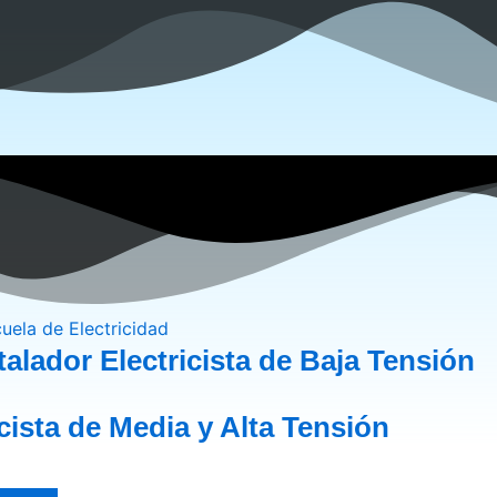
alador Electricista de Baja Tensión
icista de Media y Alta Tensión