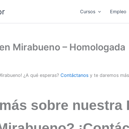
or
Cursos
Empleo
d en Mirabueno – Homologada
 Mirabueno! ¿A qué esperas?
Contáctanos
y te daremos más
 más sobre nuestra 
 Mirabueno? ¡Contá