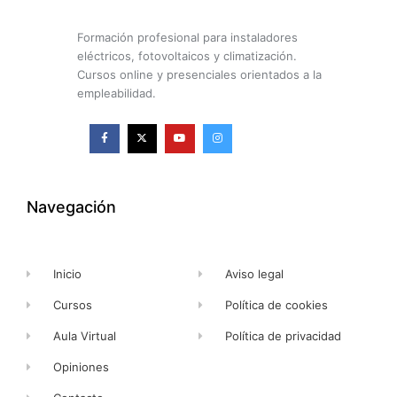
Formación profesional para instaladores
eléctricos, fotovoltaicos y climatización.
Cursos online y presenciales orientados a la
empleabilidad.
F
X
Y
I
a
-
o
n
c
t
u
s
e
w
t
t
b
i
u
a
o
t
b
g
o
t
e
r
k
e
a
Navegación
-
r
m
f
Inicio
Aviso legal
Cursos
Política de cookies
Aula Virtual
Política de privacidad
Opiniones