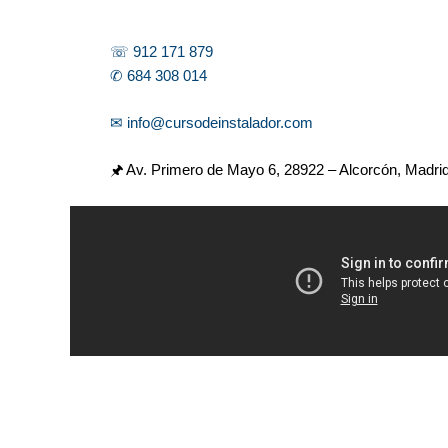
☏ 912 171 879
✆ 684 308 014
✉ info@cursodeinstalador.com
🖈 Av. Primero de Mayo 6,
28922 – Alcorcón, Madri