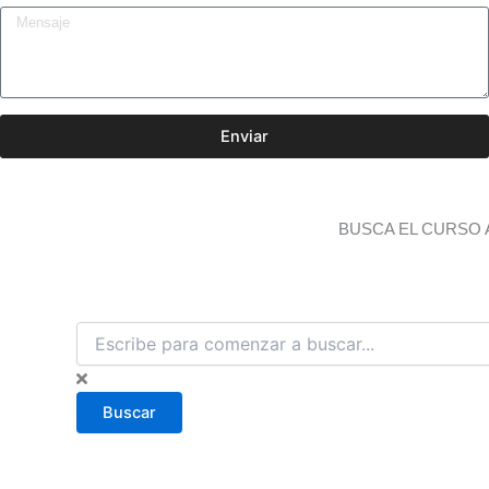
Enviar
BUSCA EL CURSO 
B
u
s
c
Buscar
a
r