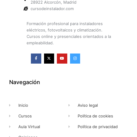
28922 Alcorcón, Madrid
cursodeinstalador.com
Formación profesional para instaladores
eléctricos, fotovoltaicos y climatización.
Cursos online y presenciales orientados a la
empleabilidad.
F
X
Y
I
a
-
o
n
c
t
u
s
e
w
t
t
b
i
u
a
o
t
b
g
o
t
e
r
k
e
a
Navegación
-
r
m
f
Inicio
Aviso legal
Cursos
Política de cookies
Aula Virtual
Política de privacidad