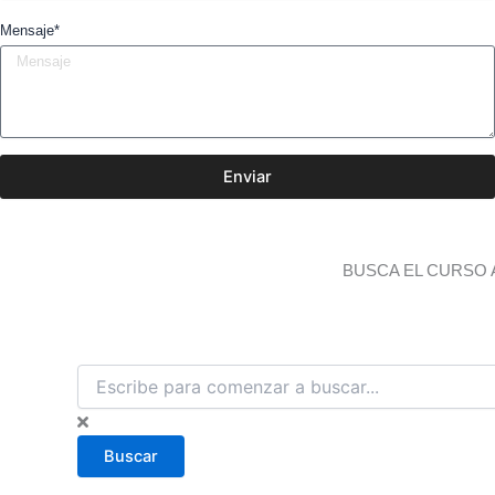
Mensaje*
Enviar
BUSCA EL CURSO 
B
u
s
c
Buscar
a
r