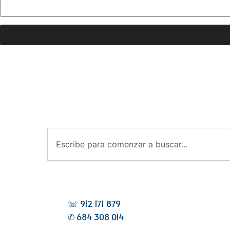
B
u
s
c
a
r
☏ 912 171 879
✆ 684 308 014