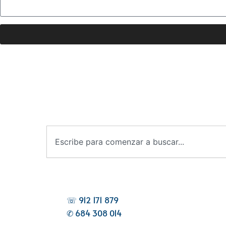
B
u
s
c
a
r
☏ 912 171 879
✆ 684 308 014