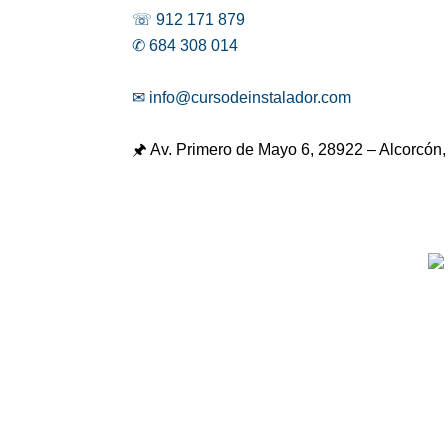
☏ 912 171 879
✆ 684 308 014
✉ info@cursodeinstalador.com
🖈 Av. Primero de Mayo 6,
28922 – Alcorcón,