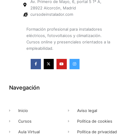
Av. Primero de Mayo, 6, portal 5 1º A,
28922 Alcorcón, Madrid
cursodeinstalador.com
Formación profesional para instaladores
eléctricos, fotovoltaicos y climatización.
Cursos online y presenciales orientados a la
empleabilidad.
F
X
Y
I
a
-
o
n
c
t
u
s
e
w
t
t
b
i
u
a
o
t
b
g
o
t
e
r
k
e
a
Navegación
-
r
m
f
Inicio
Aviso legal
Cursos
Política de cookies
Aula Virtual
Política de privacidad