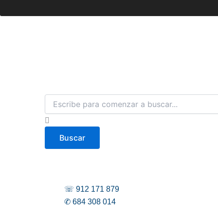
B
u
s
c
Buscar
a
r
☏ 912 171 879
✆ 684 308 014