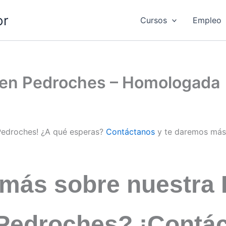
or
Cursos
Empleo
d en Pedroches – Homologada
 Pedroches! ¿A qué esperas?
Contáctanos
y te daremos más
 más sobre nuestra 
 Pedroches? ¡Contá