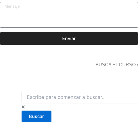
Enviar
BUSCA EL CURSO 
B
u
s
c
Buscar
a
r