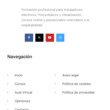
Formación profesional para instaladores
eléctricos, fotovoltaicos y climatización.
Cursos online y presenciales orientados a la
empleabilidad.
F
X
Y
I
a
-
o
n
c
t
u
s
e
w
t
t
b
i
u
a
o
t
b
g
o
t
e
r
k
e
a
Navegación
-
r
m
f
Inicio
Aviso legal
Cursos
Política de cookies
Aula Virtual
Política de privacidad
Opiniones
Contacto