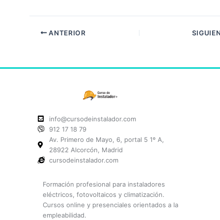
ANTERIOR
SIGUIE
info@cursodeinstalador.com
912 17 18 79
Av. Primero de Mayo, 6, portal 5 1º A,
28922 Alcorcón, Madrid
cursodeinstalador.com
Formación profesional para instaladores
eléctricos, fotovoltaicos y climatización.
Cursos online y presenciales orientados a la
empleabilidad.