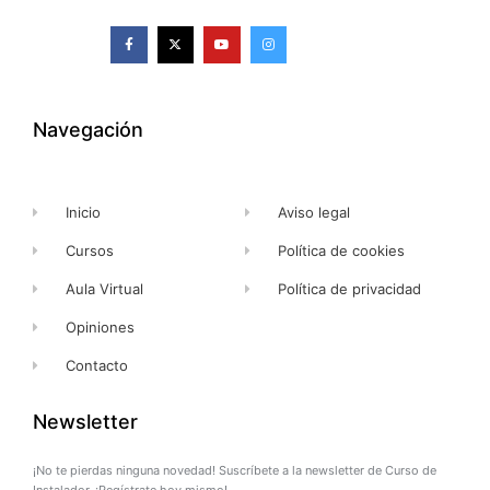
F
X
Y
I
a
-
o
n
c
t
u
s
e
w
t
t
b
i
u
a
o
t
b
g
o
t
e
r
k
e
a
Navegación
-
r
m
f
Inicio
Aviso legal
Cursos
Política de cookies
Aula Virtual
Política de privacidad
Opiniones
Contacto
Newsletter
¡No te pierdas ninguna novedad! Suscríbete a la newsletter de Curso de